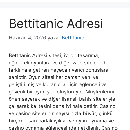
Bettitanic Adresi
Haziran 4, 2026
yazar
Bettitanic
Bettitanic Adresi sitesi, iyi bir tasarıma,
eğlenceli oyunlara ve diğer web sitelerinden
farklı hale getiren heyecan verici bonuslara
sahiptir. Oyun sitesi her zaman yeni ve
geliştirilmiş ve kullanıcıları için eğlenceli ve
güvenli bir oyun yeri oluşturuyor. Müşterilerini
önemseyerek ve diğer lisanslı bahis siteleriyle
çalışarak kalitesini daha iyi hale getirir. Casino
ve casino sitelerinin sayısı hızla büyür, çünkü
birçok insan parlak ışıklar ve oyun oynama ve
casino oynama eğlencesinden etkilenir. Casino