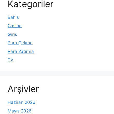
Kategoriler
Bahis
Casino
Giriş
Para Çekme
Para Yatırma
TV
Arşivler
Haziran 2026
Mayıs 2026