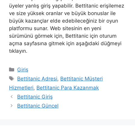
üyeler yanlış giriş yapabilir. Bettitanic erişilemez
ve size yüksek oranlar ve büyük bonuslar ile
büyük kazançlar elde edebileceğiniz bir oyun
platformu sunar. Web sitesinin en yeni
sürümünü görmek için, Bettitanic için oturum
açma sayfasına gitmek için aşağıdaki düğmeyi
tıklayın.
Kategoriler
Giriş
Etiketler
Bettitanic Adresi
,
Bettitanic Müşteri
Hizmetleri
,
Bettitanic Para Kazanmak
Bettitanic Giriş
Bettitanic Güncel