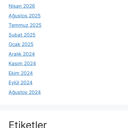
Nisan 2026
Ağustos 2025
Temmuz 2025
Şubat 2025
Ocak 2025
Aralık 2024
Kasım 2024
Ekim 2024
Eylül 2024
Ağustos 2024
Etiketler