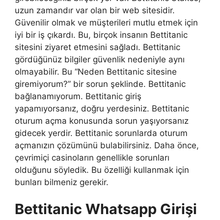
uzun zamandır var olan bir web sitesidir.
Güvenilir olmak ve müşterileri mutlu etmek için
iyi bir iş çıkardı. Bu, birçok insanın Bettitanic
sitesini ziyaret etmesini sağladı. Bettitanic
gördüğünüz bilgiler güvenlik nedeniyle aynı
olmayabilir. Bu “Neden Bettitanic sitesine
giremiyorum?” bir sorun şeklinde. Bettitanic
bağlanamıyorum. Bettitanic giriş
yapamıyorsanız, doğru yerdesiniz. Bettitanic
oturum açma konusunda sorun yaşıyorsanız
gidecek yerdir. Bettitanic sorunlarda oturum
açmanızın çözümünü bulabilirsiniz. Daha önce,
çevrimiçi casinoların genellikle sorunları
olduğunu söyledik. Bu özelliği kullanmak için
bunları bilmeniz gerekir.
Bettitanic Whatsapp Girişi