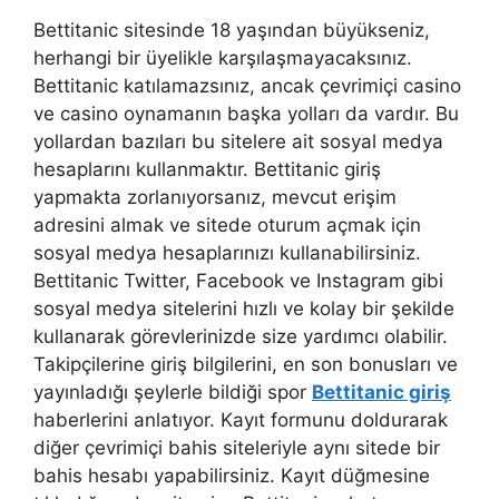
Bettitanic sitesinde 18 yaşından büyükseniz,
herhangi bir üyelikle karşılaşmayacaksınız.
Bettitanic katılamazsınız, ancak çevrimiçi casino
ve casino oynamanın başka yolları da vardır. Bu
yollardan bazıları bu sitelere ait sosyal medya
hesaplarını kullanmaktır. Bettitanic giriş
yapmakta zorlanıyorsanız, mevcut erişim
adresini almak ve sitede oturum açmak için
sosyal medya hesaplarınızı kullanabilirsiniz.
Bettitanic Twitter, Facebook ve Instagram gibi
sosyal medya sitelerini hızlı ve kolay bir şekilde
kullanarak görevlerinizde size yardımcı olabilir.
Takipçilerine giriş bilgilerini, en son bonusları ve
yayınladığı şeylerle bildiği spor
Bettitanic giriş
haberlerini anlatıyor. Kayıt formunu doldurarak
diğer çevrimiçi bahis siteleriyle aynı sitede bir
bahis hesabı yapabilirsiniz. Kayıt düğmesine