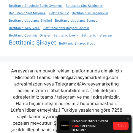
Bettitanic Sitesinde Bahis Oynamak
Bettitanic Slot Makineleri
Bet Titanic Slot Makinesi
Bettitanic TV
Bettitanic Tv Seçenekler
Bettitanic Uygulama Bilgileri
Bettitanic Uygulama Bonusu
Bettitanic Web Sitesi
Bettitanic Yeni Bağlantı Adresi
Bettitanic Çevrimiçi Girişler
Bettitanic Üyelik
Bettitanic İnstagram
Bettitanic Şikayet
Bettitanic Şikayet Blogu
Avrasya'nın en büyük reklam platformunda olmak için
Microsoft Teams:
reklam@avrasyamarketing.com
adresimizden veya Telegram: @Avrasyamarketing
adresimizden irtibat kurabilirsiniz. (Tek iletişim
adreslerimiz teams / telegram ve mail adresimizdir.
Harici hiçbir iletişim adresimiz bulunmamaktadır.
Lütfen itibar etmeyiniz.) Türkiye yasalarına göre 7258
sayılı kanun uyarınca yasa dışı bahis oynamanın
cezaları mevcuttur. Şu an bulunduğunuz site hiç bir
şekilde illegal bahis oyunları oynatmıyor ve oynamaya