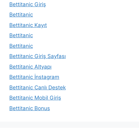
Bettitanic Giriş
Bettitanic
Bettitanic Kayıt
Bettitanic
Bettitanic
Bettitanic Giriş Sayfası
Bettitanic Altyapı
Bettitanic İnstagram
Bettitanic Canlı Destek
Bettitanic Mobil Giriş
Bettitanic Bonus