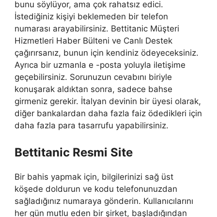
bunu söylüyor, ama çok rahatsız edici.
İstediğiniz kişiyi beklemeden bir telefon
numarası arayabilirsiniz. Bettitanic Müşteri
Hizmetleri Haber Bülteni ve Canlı Destek
çağırırsanız, bunun için kendiniz ödeyeceksiniz.
Ayrıca bir uzmanla e -posta yoluyla iletişime
geçebilirsiniz. Sorunuzun cevabını biriyle
konuşarak aldıktan sonra, sadece bahse
girmeniz gerekir. İtalyan devinin bir üyesi olarak,
diğer bankalardan daha fazla faiz ödedikleri için
daha fazla para tasarrufu yapabilirsiniz.
Bettitanic Resmi Site
Bir bahis yapmak için, bilgilerinizi sağ üst
köşede doldurun ve kodu telefonunuzdan
sağladığınız numaraya gönderin. Kullanıcılarını
her gün mutlu eden bir şirket, başladığından