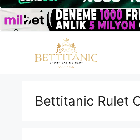
İçeriğe
atla
Bettitanic Rulet