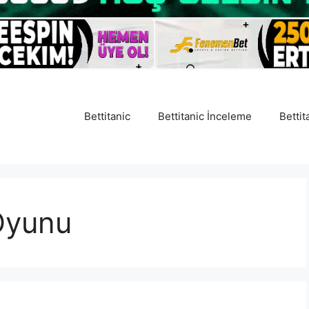
Bettitanic
Bettitanic İnceleme
Bettit
 Oyunu