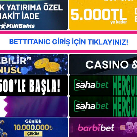
BETTITANIC GİRİŞ İÇİN TIKLAYINIZ!