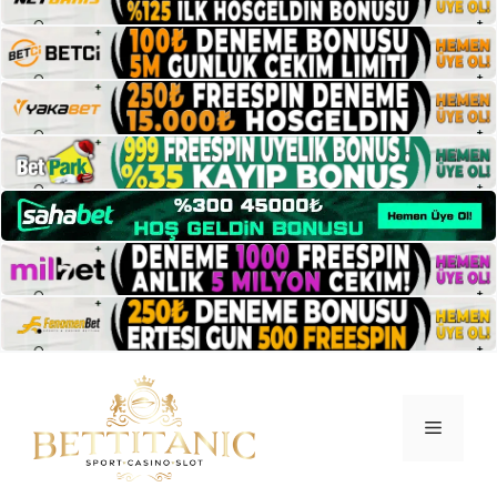
İçeriğe
atla
Menü