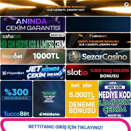
×
BETTITANIC GİRİŞ İÇİN TIKLAYINIZ!