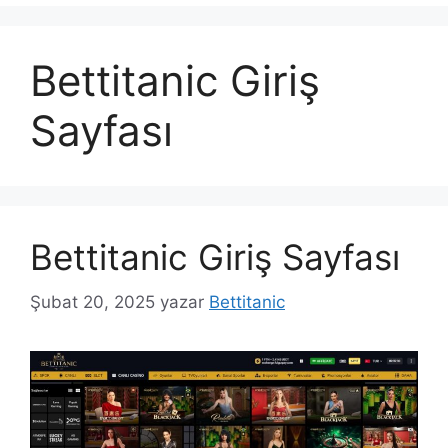
Bettitanic Giriş
Sayfası
Bettitanic Giriş Sayfası
Şubat 20, 2025
yazar
Bettitanic