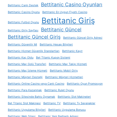
Bettitanic Casino Oyunları
Bettitanic Canlı Destek
Bettitanic Casino Oyunu
Bettitanic En Uygun Fiyatlı Casino
Bettitanic Giriş
Bettitanic Futbol Oyunu
Bettitanic Güncel
Bettitanic Giriş Sayfası
Bettitanic Güncel Giriş
Bettitanic Güncel Giriş Adresi
Bettitanic Güvenilir Mi
Bettitanic Hesap Bilgileri
Bettitanic Hizmet Güvenlik Standartları
Bettitanic Kayıt
Bettitanic Kaç Oldu
Bet Titanic Kupon Sistemi
Bettitanic Maç Golü Transferi
Bettitanic Maç Takip Hizmeti
Bettitanic Maç İzleme Hizmeti
Bettitanic Mobil Giriş
Bettitanic Müşteri Desteği
Bettitanic Müşteri Hizmetleri
Bettitanic Online Casino veya Canlı Casino
Bettitanic Oyun Promosyon
Bettitanic Para Kazanmak
Bettitanic Rulet Oyunu
Bettitanic Sitesinde Bahis Oynamak
Bettitanic Slot Makineleri
Bet Titanic Slot Makinesi
Bettitanic TV
Bettitanic Tv Seçenekler
Bettitanic Uygulama Bilgileri
Bettitanic Uygulama Bonusu
Bettitanic Web Sitesi
Bettitanic Yeni Bağlantı Adresi