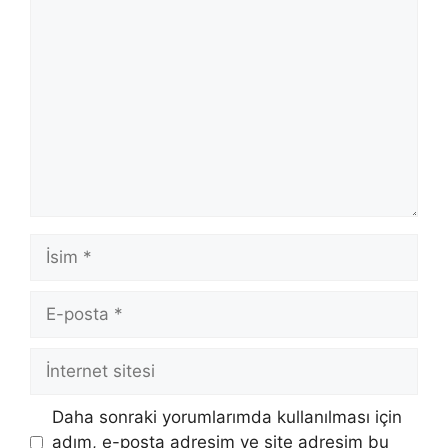
Yorum
İsim
E-
posta
İnternet
sitesi
Daha sonraki yorumlarımda kullanılması için
adım, e-posta adresim ve site adresim bu