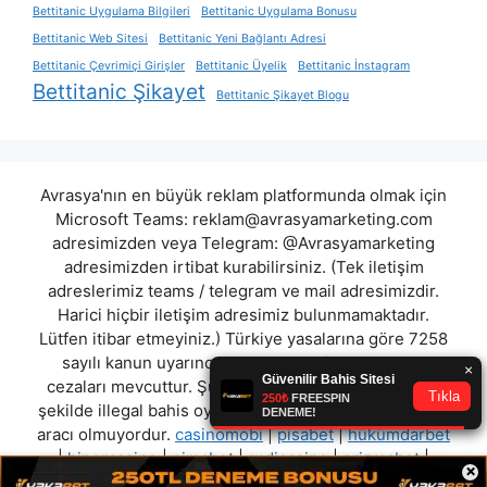
Bettitanic Uygulama Bilgileri
Bettitanic Uygulama Bonusu
Bettitanic Web Sitesi
Bettitanic Yeni Bağlantı Adresi
Bettitanic Çevrimiçi Girişler
Bettitanic Üyelik
Bettitanic İnstagram
Bettitanic Şikayet
Bettitanic Şikayet Blogu
Avrasya'nın en büyük reklam platformunda olmak için
Microsoft Teams:
reklam@avrasyamarketing.com
adresimizden veya Telegram: @Avrasyamarketing
adresimizden irtibat kurabilirsiniz. (Tek iletişim
adreslerimiz teams / telegram ve mail adresimizdir.
Harici hiçbir iletişim adresimiz bulunmamaktadır.
Lütfen itibar etmeyiniz.) Türkiye yasalarına göre 7258
sayılı kanun uyarınca yasa dışı bahis oynamanın
cezaları mevcuttur. Şu an bulunduğunuz site hiç bir
şekilde illegal bahis oyunları oynatmıyor ve oynamaya
aracı olmuyordur.
casinomobi
|
pisabet
|
hükümdarbet
|
hipercasino
|
nimabet
|
rudicasino
|
prizmabet
|
×
parkbahis