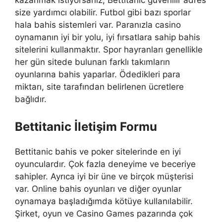
size yardımcı olabilir. Futbol gibi bazı sporlar
hala bahis sistemleri var. Paranızla casino
oynamanın iyi bir yolu, iyi fırsatlara sahip bahis
sitelerini kullanmaktır. Spor hayranları genellikle
her gün sitede bulunan farklı takımların
oyunlarına bahis yaparlar. Ödedikleri para
miktarı, site tarafından belirlenen ücretlere
bağlıdır.
Bettitanic İletişim Formu
Bettitanic bahis ve poker sitelerinde en iyi
oyunculardır. Çok fazla deneyime ve beceriye
sahipler. Ayrıca iyi bir üne ve birçok müşterisi
var. Online bahis oyunları ve diğer oyunlar
oynamaya başladığımda kötüye kullanılabilir.
Şirket, oyun ve Casino Games pazarında çok