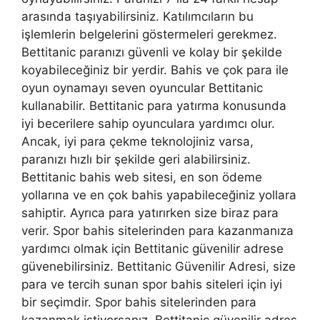
arasında taşıyabilirsiniz. Katılımcıların bu
işlemlerin belgelerini göstermeleri gerekmez.
Bettitanic paranızı güvenli ve kolay bir şekilde
koyabileceğiniz bir yerdir. Bahis ve çok para ile
oyun oynamayı seven oyuncular Bettitanic
kullanabilir. Bettitanic para yatırma konusunda
iyi becerilere sahip oyunculara yardımcı olur.
Ancak, iyi para çekme teknolojiniz varsa,
paranızı hızlı bir şekilde geri alabilirsiniz.
Bettitanic bahis web sitesi, en son ödeme
yollarına ve en çok bahis yapabileceğiniz yollara
sahiptir. Ayrıca para yatırırken size biraz para
verir. Spor bahis sitelerinden para kazanmanıza
yardımcı olmak için Bettitanic güvenilir adrese
güvenebilirsiniz. Bettitanic Güvenilir Adresi, size
para ve tercih sunan spor bahis siteleri için iyi
bir seçimdir. Spor bahis sitelerinden para
kazanmak istiyorsanız, Bettitanic güvenilir adres