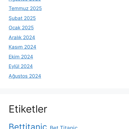
Temmuz 2025
Şubat 2025
Ocak 2025
Aralık 2024
Kasım 2024
Ekim 2024
Eylül 2024
Ağustos 2024
Etiketler
Bettitanic
Bet Titanic