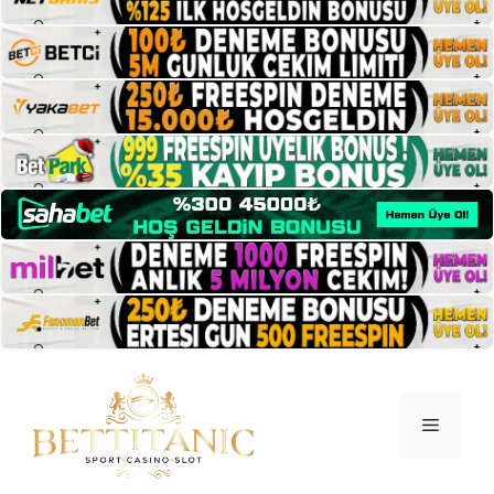
İçeriğe
atla
Menü