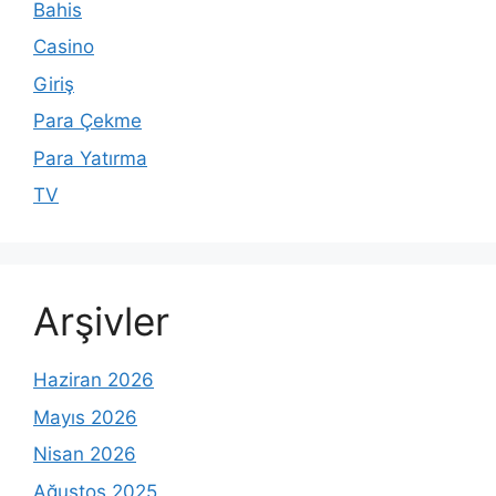
Bahis
Casino
Giriş
Para Çekme
Para Yatırma
TV
Arşivler
Haziran 2026
Mayıs 2026
Nisan 2026
Ağustos 2025