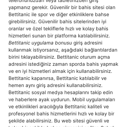
telefonunuzdan veya tabletinizden giriş
yapmanız gerekir. Güvenilir bir bahis sitesi olan
Bettitanic ile spor ve diğer etkinliklere bahse
girebilirsiniz. Güvenilir bahis sitelerinden iyi
oranlar ve özel tekliflerle hızlı ve kolay bahis
hizmetleri sunan bir platforma katılabilirsiniz.
Bettitanic uygulama bonusu
giriş adresini
kullanmak istiyorsanız, aşağıdaki bağlantılardan
birini tıklayabilirsiniz. Bettitanic oturum açma
adresini istediğiniz zaman sporda bahis yapmak
ve en iyi hizmetleri almak için kullanabilirsiniz.
Bettitanic kapanırsa, Bettitanic katılabilir ve
hemen aynı giriş adresini kullanabilirsiniz.
Bettitanic sosyal medya hesaplarını takip edin
ve haberlere ayak uydurun. Mobil uygulamaları
ve etkinlikleri aracılığıyla Bettitanic kaliteli ve
profesyonel bahis hizmetlerini hızlı ve kolay bir
şekilde alabilirsiniz. Bu web sitesi güvenli ve