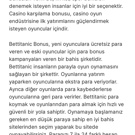
denemek isteyen insanlar için iyi bir seçenektir.
Casino karşılama bonusu, casino oyun
endüstrisine ilk yatırımlarını güçlendirmek
isteyen oyuncular içindir.
Bettitanic Bonus, yeni oyunculara ücretsiz para
veren ve eski oyuncular için para bonus
kampanyaları veren bir bahis şirketidir.
Bettitanic insanların parayla oyun oynamasını
sağlayan bir şirkettir. Oyunlarına yatırım
yaparken oyuncularına ekstra para veriyorlar.
Ayrıca diğer oyunlarda para kaybederlerse
oyuncularına geri para verirler. Bettitanic para
koymak ve oyunlarından para almak için hızlı ve
güvenli bir yola sahiptir. Oynamaya başlamanız
gereken en düşük paraya sahip en iyi bahis
sitelerinden seçim yaparak bu sitede
oynayabilirsiniz. Paranızı 7 ila 24 farklı hesap