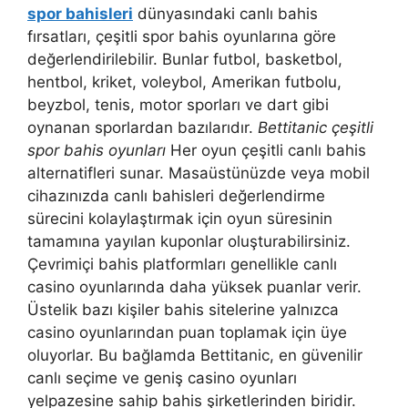
spor bahisleri
dünyasındaki canlı bahis
fırsatları, çeşitli spor bahis oyunlarına göre
değerlendirilebilir. Bunlar futbol, ​​basketbol, ​​
hentbol, ​​kriket, voleybol, Amerikan futbolu,
beyzbol, tenis, motor sporları ve dart gibi
oynanan sporlardan bazılarıdır.
Bettitanic çeşitli
spor bahis oyunları
Her oyun çeşitli canlı bahis
alternatifleri sunar. Masaüstünüzde veya mobil
cihazınızda canlı bahisleri değerlendirme
sürecini kolaylaştırmak için oyun süresinin
tamamına yayılan kuponlar oluşturabilirsiniz.
Çevrimiçi bahis platformları genellikle canlı
casino oyunlarında daha yüksek puanlar verir.
Üstelik bazı kişiler bahis sitelerine yalnızca
casino oyunlarından puan toplamak için üye
oluyorlar. Bu bağlamda Bettitanic, en güvenilir
canlı seçime ve geniş casino oyunları
yelpazesine sahip bahis şirketlerinden biridir.