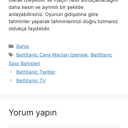
olarak izleyebilir ve maçın nasıl sonuçlanacağını
daha kesin ve ayrıntılı bir şekilde
anlayabilirsiniz. Oyunun gidişatına göre
tahminler yaparak tahminlerinizi doğru tutmanız
oldukça faydalıdır.
Kategoriler
Bahis
Etiketler
Bettitanic Canlı Maçları İzlemek
,
Bettitanic
Spor Bahisleri
Bettitanic Twitter
Bettitanic TV
Yorum yapın
Yorum