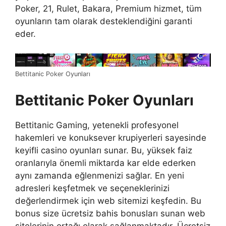
Poker, 21, Rulet, Bakara, Premium hizmet, tüm
oyunların tam olarak desteklendiğini garanti
eder.
Bettitanic Poker Oyunları
Bettitanic Poker Oyunları
Bettitanic Gaming, yetenekli profesyonel
hakemleri ve konuksever krupiyerleri sayesinde
keyifli casino oyunları sunar. Bu, yüksek faiz
oranlarıyla önemli miktarda kar elde ederken
aynı zamanda eğlenmenizi sağlar. En yeni
adresleri keşfetmek ve seçeneklerinizi
değerlendirmek için web sitemizi keşfedin. Bu
bonus size ücretsiz bahis bonusları sunan web
sitelerinin ortağı olarak sağlanmaktadır. Ücretsiz