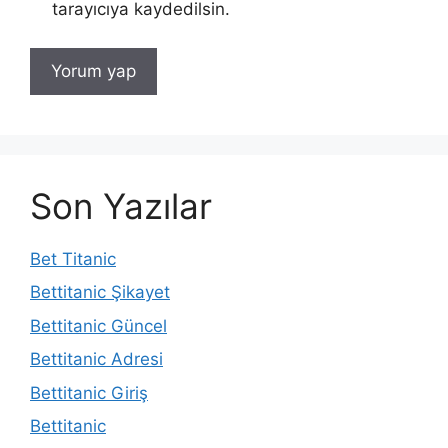
tarayıcıya kaydedilsin.
Son Yazılar
Bet Titanic
Bettitanic Şikayet
Bettitanic Güncel
Bettitanic Adresi
Bettitanic Giriş
Bettitanic