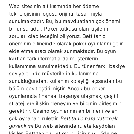
Web sitesinin alt kısmında her ödeme
teknolojisinin logosu orijinal tasarımıyla
sunulmaktadır. Bu, bu mevduatların çok önemli
bir unsurudur. Poker tutkusu olan kişilerin
soruları olabileceğini biliyoruz. Bettitanic,
öneminin bilincinde olarak poker oyunlarını gelir
elde etme aracı olarak sunmaktadır. Bu oyun
kartları farklı formatlarda müşterilerin
kullanımına sunulmaktadır. Bu türler farklı bakiye
seviyelerinde müşterilerin kullanımına
sunulduğundan, kullanım kolaylığı açısından bu
bölüm basitleştirilmiştir. Ancak bu poker
oyunlarında finansal başarıya ulaşmak, çeşitli
stratejilere ilişkin deneyim ve bilginin birleşimini
gerektirir. Casino oyunlarının en bilineni ve en
çok oynananı rulettir.
Bettitanic para yatırmak
güvenli mi
Bu web sitesinde rulete kaydolan
kişiler, Bettitanic rulet oyunu için nasıl ödeme