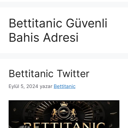
Bettitanic Güvenli
Bahis Adresi
Bettitanic Twitter
Eylül 5, 2024
yazar
Bettitanic