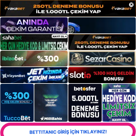
×
BETTITANIC GİRİŞ İÇİN TIKLAYINIZ!