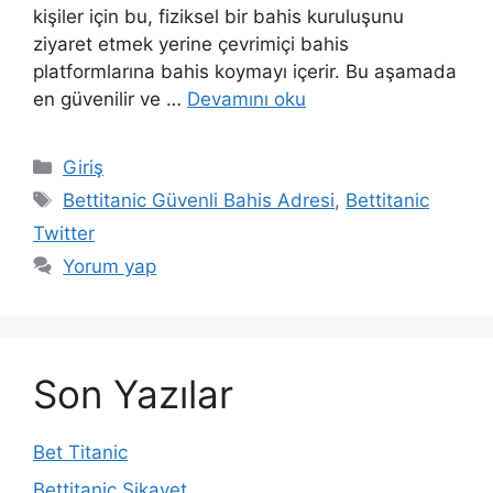
kişiler için bu, fiziksel bir bahis kuruluşunu
ziyaret etmek yerine çevrimiçi bahis
platformlarına bahis koymayı içerir. Bu aşamada
en güvenilir ve …
Devamını oku
Kategoriler
Giriş
Etiketler
Bettitanic Güvenli Bahis Adresi
,
Bettitanic
Twitter
Yorum yap
Son Yazılar
Bet Titanic
Bettitanic Şikayet