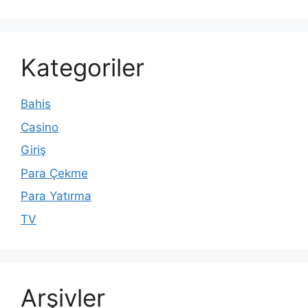
Kategoriler
Bahis
Casino
Giriş
Para Çekme
Para Yatırma
TV
Arşivler