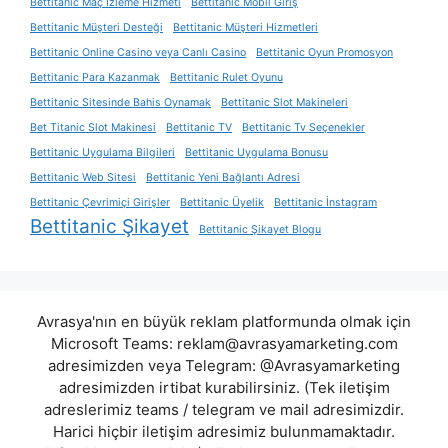
Bettitanic Maç İzleme Hizmeti
Bettitanic Mobil Giriş
Bettitanic Müşteri Desteği
Bettitanic Müşteri Hizmetleri
Bettitanic Online Casino veya Canlı Casino
Bettitanic Oyun Promosyon
Bettitanic Para Kazanmak
Bettitanic Rulet Oyunu
Bettitanic Sitesinde Bahis Oynamak
Bettitanic Slot Makineleri
Bet Titanic Slot Makinesi
Bettitanic TV
Bettitanic Tv Seçenekler
Bettitanic Uygulama Bilgileri
Bettitanic Uygulama Bonusu
Bettitanic Web Sitesi
Bettitanic Yeni Bağlantı Adresi
Bettitanic Çevrimiçi Girişler
Bettitanic Üyelik
Bettitanic İnstagram
Bettitanic Şikayet
Bettitanic Şikayet Blogu
Avrasya'nın en büyük reklam platformunda olmak için
Microsoft Teams:
reklam@avrasyamarketing.com
adresimizden veya Telegram: @Avrasyamarketing
adresimizden irtibat kurabilirsiniz. (Tek iletişim
adreslerimiz teams / telegram ve mail adresimizdir.
Harici hiçbir iletişim adresimiz bulunmamaktadır.